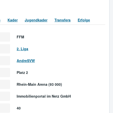
e
Kader
Jugendkader
Transfers
Erfolge
FFM
2. Liga
AndreSVW
Platz 2
Rhein-Main Arena (93 000)
Immobilienportal im Netz GmbH
40