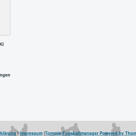
KI
ungen
rklärung
|
Impressum
|
Tommis-Fussballmanager Powered by Tho