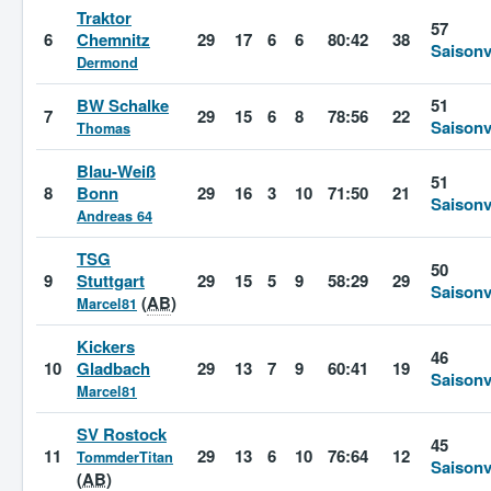
Traktor
57
6
Chemnitz
29
17
6
6
80:42
38
Saisonv
Dermond
BW Schalke
51
7
29
15
6
8
78:56
22
Saisonv
Thomas
Blau-Weiß
51
8
Bonn
29
16
3
10
71:50
21
Saisonv
Andreas 64
TSG
50
9
Stuttgart
29
15
5
9
58:29
29
Saisonv
(
AB
)
Marcel81
Kickers
46
10
Gladbach
29
13
7
9
60:41
19
Saisonv
Marcel81
SV Rostock
45
11
29
13
6
10
76:64
12
TommderTitan
Saisonv
(
AB
)