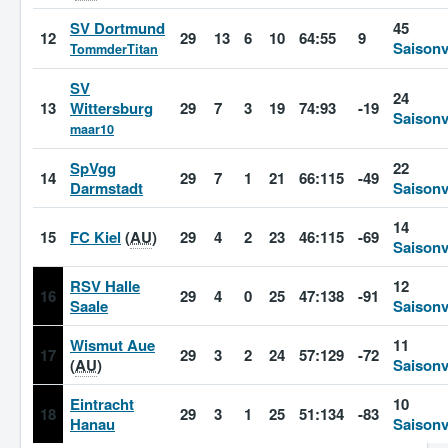
SV Dortmund
45
12
29
13
6
10
64:55
9
Saisonv
TommderTitan
SV
24
13
Wittersburg
29
7
3
19
74:93
-19
Saisonv
maar10
SpVgg
22
14
29
7
1
21
66:115
-49
Darmstadt
Saisonv
14
15
FC Kiel
(
AU
)
29
4
2
23
46:115
-69
Saisonv
RSV Halle
12
16
29
4
0
25
47:138
-91
Saale
Saisonv
Wismut Aue
11
17
29
3
2
24
57:129
-72
(
AU
)
Saisonv
Eintracht
10
18
29
3
1
25
51:134
-83
Hanau
Saisonv