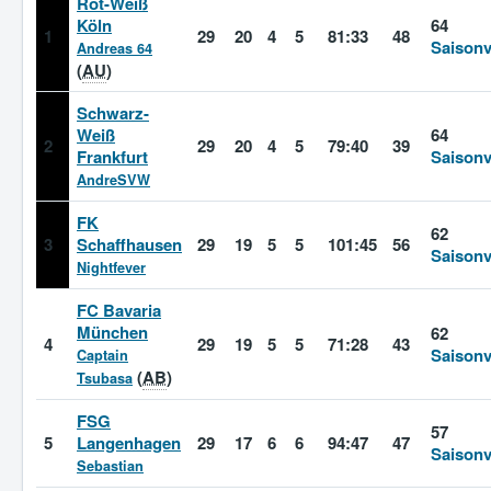
Rot-Weiß
Köln
64
1
29
20
4
5
81:33
48
Saisonv
Andreas 64
(
AU
)
Schwarz-
Weiß
64
2
29
20
4
5
79:40
39
Frankfurt
Saisonv
AndreSVW
FK
62
3
Schaffhausen
29
19
5
5
101:45
56
Saisonv
Nightfever
FC Bavaria
München
62
4
29
19
5
5
71:28
43
Saisonv
Captain
(
AB
)
Tsubasa
FSG
57
5
Langenhagen
29
17
6
6
94:47
47
Saisonv
Sebastian