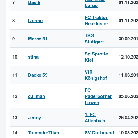
7
Basili
01.11.20
Lurup
FC Traktor
8
Ivonne
01.11.20
Neukloster
TSG
9
Marcel81
30.09.20
Stuttgart
Sg Sprotte
10
stina
12.10.20
Kiel
VfR
11
Dackel59
11.03.20
Königshof
FC
12
cullman
Paderborner
05.06.20
Löwen
1. FC
13
Jenny
26.04.20
Altenhain
14
TommderTitan
SV Dortmund
10.03.20