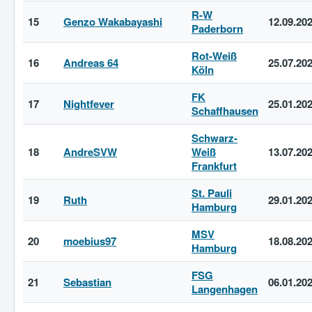
R-W
15
Genzo Wakabayashi
12.09.20
Paderborn
Rot-Weiß
16
Andreas 64
25.07.20
Köln
FK
17
Nightfever
25.01.20
Schaffhausen
Schwarz-
18
AndreSVW
Weiß
13.07.20
Frankfurt
St. Pauli
19
Ruth
29.01.20
Hamburg
MSV
20
moebius97
18.08.20
Hamburg
FSG
21
Sebastian
06.01.20
Langenhagen