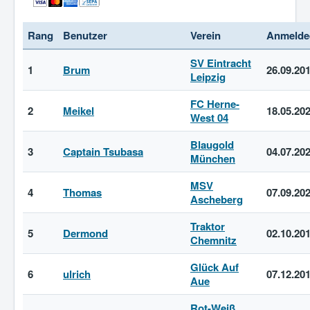
Rang
Benutzer
Verein
Anmelde
SV Eintracht
1
Brum
26.09.20
Leipzig
FC Herne-
2
Meikel
18.05.20
West 04
Blaugold
3
Captain Tsubasa
04.07.20
München
MSV
4
Thomas
07.09.20
Ascheberg
Traktor
5
Dermond
02.10.20
Chemnitz
Glück Auf
6
ulrich
07.12.20
Aue
Rot-Weiß