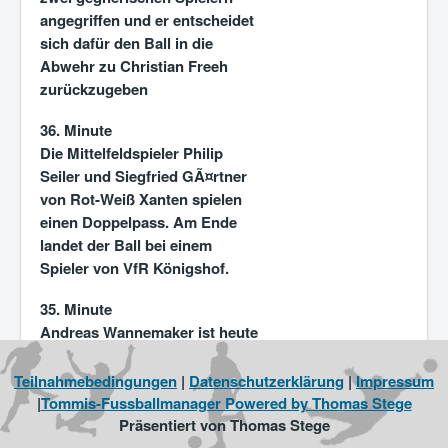
angegriffen und er entscheidet
sich dafür den Ball in die
Abwehr zu Christian Freeh
zurückzugeben
36. Minute
Die Mittelfeldspieler Philip
Seiler und Siegfried GÃ¤rtner
von Rot-Weiß Xanten spielen
einen Doppelpass. Am Ende
landet der Ball bei einem
Spieler von VfR Königshof.
35. Minute
Andreas Wannemaker ist heute
im Team von Rot-Weiß Xanten
einer der Besten. Sehr
Teilnahmebedingungen
|
Datenschutzerklärung
|
Impressum
ballsicher, zweikampfstark und
|
Tommis-Fussballmanager Powered by Thomas Stege
seine Pässe kommen fast
Präsentiert von Thomas Stege
immer an, wie auch jetzt sein