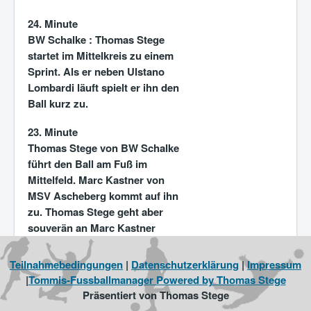
24. Minute
BW Schalke :
Thomas Stege
startet im Mittelkreis zu einem
Sprint. Als er neben Ulstano
Lombardi läuft spielt er ihn den
Ball kurz zu.
23. Minute
Thomas Stege von BW Schalke
führt den Ball am Fuß im
Mittelfeld. Marc Kastner von
MSV Ascheberg kommt auf ihn
zu. Thomas Stege geht aber
souverän an Marc Kastner
vorbei.
Teilnahmebedingungen
|
Datenschutzerklärung
|
Impressum
22. Minute
|
Tommis-Fussballmanager Powered by Thomas Stege
Bernhard Böhm schaut sich
Präsentiert von Thomas Stege
um und schiebt den Ball auf