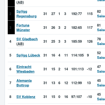
(
AB
)
SpVgg
82
2
31
27
1
3
192:77
115
Regensburg
Sais
Fortuna
81
3
31
26
3
2
182:65
117
Münster
Sais
SV Gladbach
78
4
31
25
3
3
185:59
126
(
AB
)
Sais
52
5
SpVgg Lübeck
31
16
4
11
114:105
9
Sais
Eintracht
47
6
31
15
2
14
101:113
-12
Wiesbaden
Sais
Alemania
45
7
31
13
6
12
112:99
13
Bottrop
Sais
45
8
SV Koblenz
31
15
0
16
97:107
-10
Sais