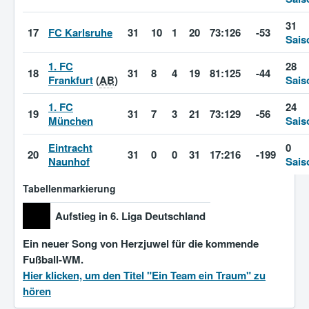
31
17
FC Karlsruhe
31
10
1
20
73:126
-53
Sais
1. FC
28
18
31
8
4
19
81:125
-44
Frankfurt
(
AB
)
Sais
1. FC
24
19
31
7
3
21
73:129
-56
München
Sais
Eintracht
0
20
31
0
0
31
17:216
-199
Naunhof
Sais
Tabellenmarkierung
Aufstieg in 6. Liga Deutschland
Ein neuer Song von Herzjuwel für die kommende
Fußball-WM.
Hier klicken, um den Titel "Ein Team ein Traum" zu
hören