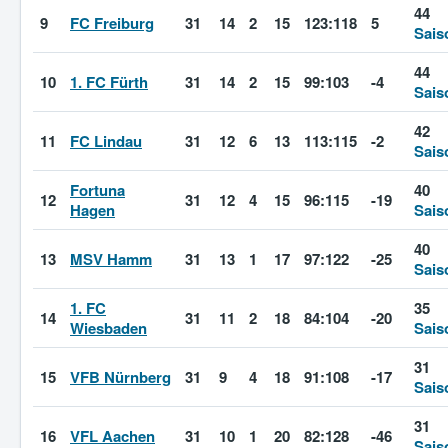
44
9
FC Freiburg
31
14
2
15
123:118
5
Sais
44
10
1. FC Fürth
31
14
2
15
99:103
-4
Sais
42
11
FC Lindau
31
12
6
13
113:115
-2
Sais
Fortuna
40
12
31
12
4
15
96:115
-19
Hagen
Sais
40
13
MSV Hamm
31
13
1
17
97:122
-25
Sais
1. FC
35
14
31
11
2
18
84:104
-20
Wiesbaden
Sais
31
15
VFB Nürnberg
31
9
4
18
91:108
-17
Sais
31
16
VFL Aachen
31
10
1
20
82:128
-46
Sais