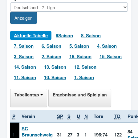
Anzeigen
Aktuelle Tabelle
9Saison
8. Saison
7. Saison
6. Saison
5. Saison
4. Saison
3. Saison
2. Saison
16. Saison
15. Saison
14. Saison
13. Saison
12. Saison
11. Saison
10. Saison
1. Saison
Tabellentyp
Ergebnisse und Spielplan
P
Verein
SP
S
U
N
Tore
TD
Punk
SC
84
1
Braunschweig
31
27
3
1
196:74
122
Sais