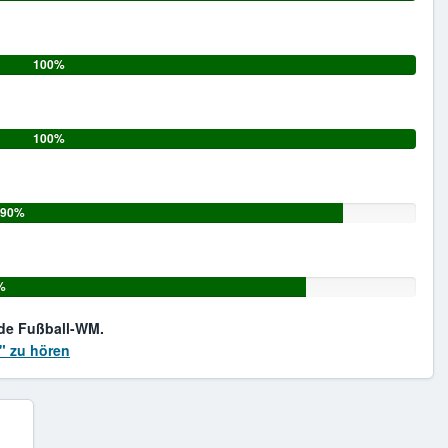
100%
100%
90%
%
nde Fußball-WM.
m" zu hören