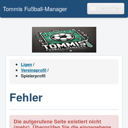
Tommis Fußball-Manager
Menü öffnen
Ligen
/
Vereinsprofil
/
Spielerprofil
Fehler
Die aufgerufene Seite existiert nicht
(mehr). Überprüfen Sie die eingegebene