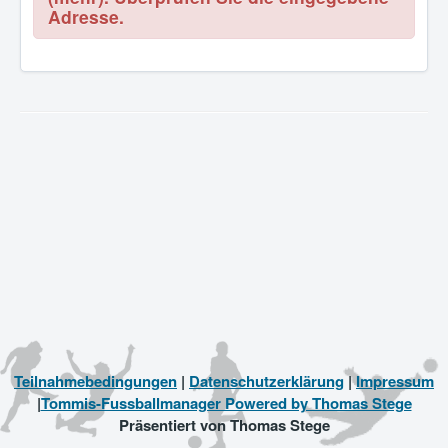
Adresse.
Teilnahmebedingungen
|
Datenschutzerklärung
|
Impressum
|
Tommis-Fussballmanager Powered by Thomas Stege
Präsentiert von Thomas Stege