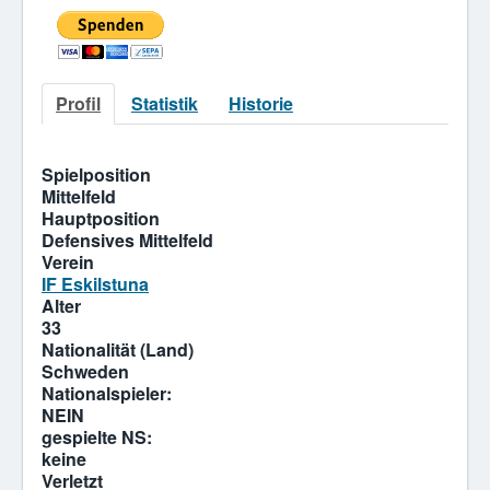
Profil
Statistik
Historie
Spielposition
Mittelfeld
Hauptposition
Defensives Mittelfeld
Verein
IF Eskilstuna
Alter
33
Nationalität (Land)
Schweden
Nationalspieler:
NEIN
gespielte NS:
keine
Verletzt