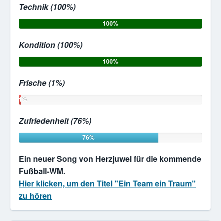
Technik (100%)
100%
Kondition (100%)
100%
Frische (1%)
1%
Zufriedenheit (76%)
76%
Ein neuer Song von Herzjuwel für die kommende
Fußball-WM.
Hier klicken, um den Titel "Ein Team ein Traum"
zu hören