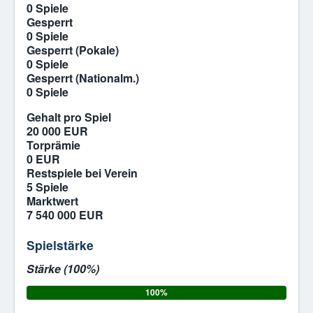
0 Spiele
Gesperrt
0 Spiele
Gesperrt (Pokale)
0 Spiele
Gesperrt (Nationalm.)
0 Spiele
Gehalt pro Spiel
20 000 EUR
Torprämie
0 EUR
Restspiele bei Verein
5 Spiele
Marktwert
7 540 000 EUR
Spielstärke
Stärke (100%)
100%