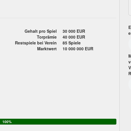
E
Gehalt pro Spiel
30 000 EUR
e
Torprämie
40 000 EUR
Restspiele bei Verein
85 Spiele
Marktwert
10 000 000 EUR
M
v
V
R
100%