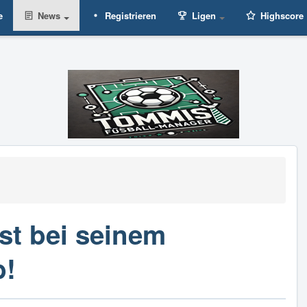
e
News
Registrieren
Ligen
Highscore
rst bei seinem
b!