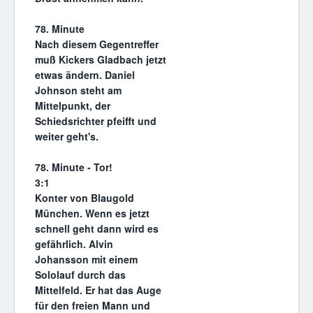
78. Minute
Nach diesem Gegentreffer
muß Kickers Gladbach jetzt
etwas ändern. Daniel
Johnson steht am
Mittelpunkt, der
Schiedsrichter pfeifft und
weiter geht's.
78. Minute - Tor!
3:1
Konter von Blaugold
München. Wenn es jetzt
schnell geht dann wird es
gefährlich. Alvin
Johansson mit einem
Sololauf durch das
Mittelfeld. Er hat das Auge
für den freien Mann und