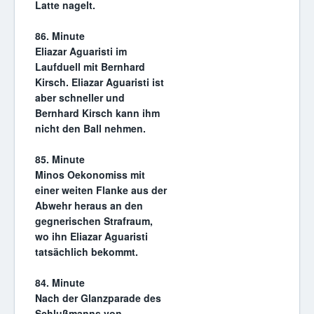
Latte nagelt.
86. Minute
Eliazar Aguaristi im
Laufduell mit Bernhard
Kirsch. Eliazar Aguaristi ist
aber schneller und
Bernhard Kirsch kann ihm
nicht den Ball nehmen.
85. Minute
Minos Oekonomiss mit
einer weiten Flanke aus der
Abwehr heraus an den
gegnerischen Strafraum,
wo ihn Eliazar Aguaristi
tatsächlich bekommt.
84. Minute
Nach der Glanzparade des
Schlußmanns von