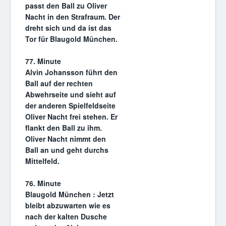
passt den Ball zu Oliver
Nacht in den Strafraum. Der
dreht sich und da ist das
Tor für Blaugold München.
77. Minute
Alvin Johansson führt den
Ball auf der rechten
Abwehrseite und sieht auf
der anderen Spielfeldseite
Oliver Nacht frei stehen. Er
flankt den Ball zu ihm.
Oliver Nacht nimmt den
Ball an und geht durchs
Mittelfeld.
76. Minute
Blaugold München :
Jetzt
bleibt abzuwarten wie es
nach der kalten Dusche