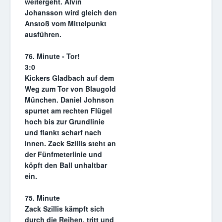
weitergeht. Alvin
Johansson wird gleich den
Anstoß vom Mittelpunkt
ausführen.
76. Minute - Tor!
3:0
Kickers Gladbach auf dem
Weg zum Tor von Blaugold
München. Daniel Johnson
spurtet am rechten Flügel
hoch bis zur Grundlinie
und flankt scharf nach
innen. Zack Szillis steht an
der Fünfmeterlinie und
köpft den Ball unhaltbar
ein.
75. Minute
Zack Szillis kämpft sich
durch die Reihen, tritt und