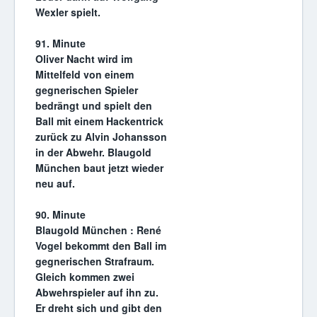
Wexler spielt.
91. Minute
Oliver Nacht wird im
Mittelfeld von einem
gegnerischen Spieler
bedrängt und spielt den
Ball mit einem Hackentrick
zurück zu Alvin Johansson
in der Abwehr. Blaugold
München baut jetzt wieder
neu auf.
90. Minute
Blaugold München :
René
Vogel bekommt den Ball im
gegnerischen Strafraum.
Gleich kommen zwei
Abwehrspieler auf ihn zu.
Er dreht sich und gibt den