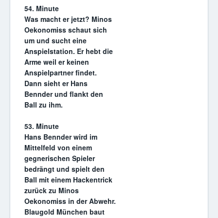
54. Minute
Was macht er jetzt? Minos
Oekonomiss schaut sich
um und sucht eine
Anspielstation. Er hebt die
Arme weil er keinen
Anspielpartner findet.
Dann sieht er Hans
Bennder und flankt den
Ball zu ihm.
53. Minute
Hans Bennder wird im
Mittelfeld von einem
gegnerischen Spieler
bedrängt und spielt den
Ball mit einem Hackentrick
zurück zu Minos
Oekonomiss in der Abwehr.
Blaugold München baut