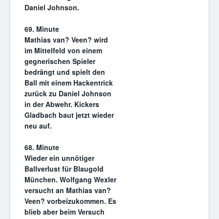
Daniel Johnson.
69. Minute
Mathias van? Veen? wird
im Mittelfeld von einem
gegnerischen Spieler
bedrängt und spielt den
Ball mit einem Hackentrick
zurück zu Daniel Johnson
in der Abwehr. Kickers
Gladbach baut jetzt wieder
neu auf.
68. Minute
Wieder ein unnötiger
Ballverlust für Blaugold
München. Wolfgang Wexler
versucht an Mathias van?
Veen? vorbeizukommen. Es
blieb aber beim Versuch