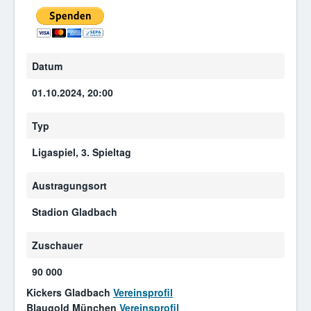
Datum
01.10.2024, 20:00
Typ
Ligaspiel, 3. Spieltag
Austragungsort
Stadion Gladbach
Zuschauer
90 000
Kickers Gladbach
Vereinsprofil
Blaugold München
Vereinsprofil