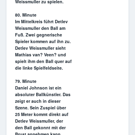
Weissmuller zu spielen.
80. Minute
Im Mittelkreis führt Detlev
Weissmuller den Ball am
Fuß. Zwei gegnerische
Spieler kommen auf ihn zu.
Detlev Weissmuller sieht
Mathias van? Veen? und
spielt ihm den Ball quer auf
die linke Spielfeldseite.
79. Minute
Daniel Johnson ist ein
absoluter Ballkünstler. Das
zeigt er auch in dieser
Szene. Sein Zuspiel über
25 Meter kommt direkt auf
Detlev Weissmuller, der
den Ball gekonnt mit der
Brust annehmen kann.