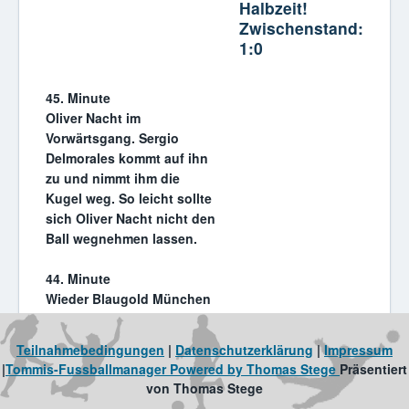
Halbzeit!
Zwischenstand:
1:0
45. Minute
Oliver Nacht im
Vorwärtsgang. Sergio
Delmorales kommt auf ihn
zu und nimmt ihm die
Kugel weg. So leicht sollte
sich Oliver Nacht nicht den
Ball wegnehmen lassen.
44. Minute
Wieder Blaugold München
im Ballbesitz. Oliver Nacht
geht auf Detlev
Teilnahmebedingungen
|
Datenschutzerklärung
|
Impressum
Weissmuller zu und kann
|
Tommis-Fussballmanager Powered by Thomas Stege
Präsentiert
mit einer Körpertäuschung
von Thomas Stege
an ihn vorbeigehen.