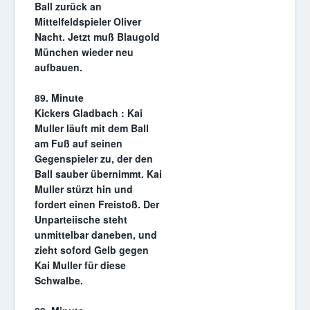
Ball zurück an
Mittelfeldspieler Oliver
Nacht. Jetzt muß Blaugold
München wieder neu
aufbauen.
89. Minute
Kickers Gladbach :
Kai
Muller läuft mit dem Ball
am Fuß auf seinen
Gegenspieler zu, der den
Ball sauber übernimmt. Kai
Muller stürzt hin und
fordert einen Freistoß. Der
Unparteiische steht
unmittelbar daneben, und
zieht soford Gelb gegen
Kai Muller für diese
Schwalbe.