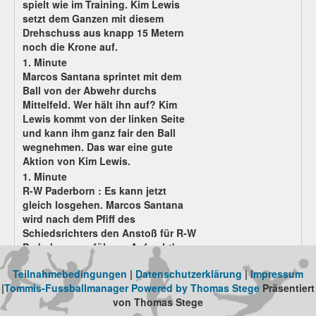
spielt wie im Training. Kim Lewis
setzt dem Ganzen mit diesem
Drehschuss aus knapp 15 Metern
noch die Krone auf.
1. Minute
Marcos Santana sprintet mit dem
Ball von der Abwehr durchs
Mittelfeld. Wer hält ihn auf? Kim
Lewis kommt von der linken Seite
und kann ihm ganz fair den Ball
wegnehmen. Das war eine gute
Aktion von Kim Lewis.
1. Minute
R-W Paderborn :
Es kann jetzt
gleich losgehen. Marcos Santana
wird nach dem Pfiff des
Schiedsrichters den Anstoß für R-W
Paderborn ausführen. Auf geht's....
Teilnahmebedingungen
|
Datenschutzerklärung
|
Impressum
Gleichzeitig spielen:
|
Tommis-Fussballmanager Powered by Thomas Stege
Präsentiert
von Thomas Stege
Heimmannschaft
Gastmannschaft
Ergebnis